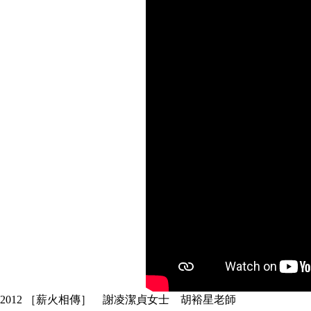
2012 ［薪火相傳］ 謝凌潔貞女士 胡裕星老師