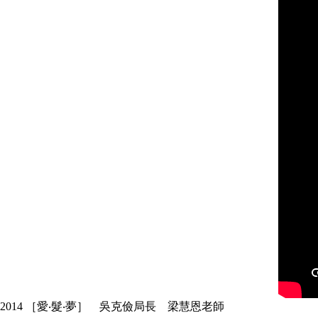
2014 ［愛‧髮‧夢］ 吳克儉局長 梁慧恩老師